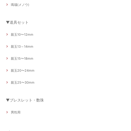
瑪瑙(メノウ)
▼道具セット
親玉10〜12mm
親玉13～14mm
親玉15〜18mm
親玉20〜24mm
親玉25〜30mm
▼ブレスレット・数珠
男性用