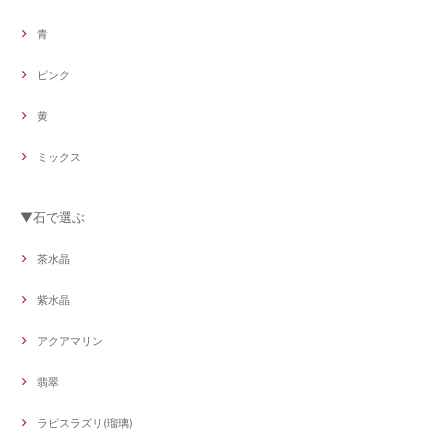
青
ピンク
黄
ミックス
▼石で選ぶ
茶水晶
紫水晶
アクアマリン
翡翠
ラピスラズリ(瑠璃)