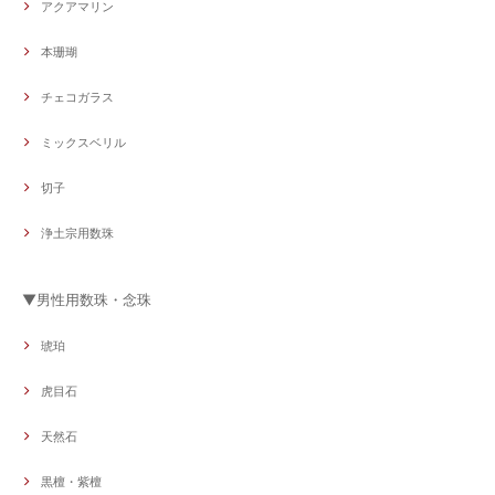
アクアマリン
本珊瑚
チェコガラス
ミックスベリル
切子
浄土宗用数珠
▼男性用数珠・念珠
琥珀
虎目石
天然石
黒檀・紫檀