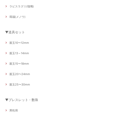
ラピスラズリ(瑠璃)
瑪瑙(メノウ)
▼道具セット
親玉10〜12mm
親玉13～14mm
親玉15〜18mm
親玉20〜24mm
親玉25〜30mm
▼ブレスレット・数珠
男性用