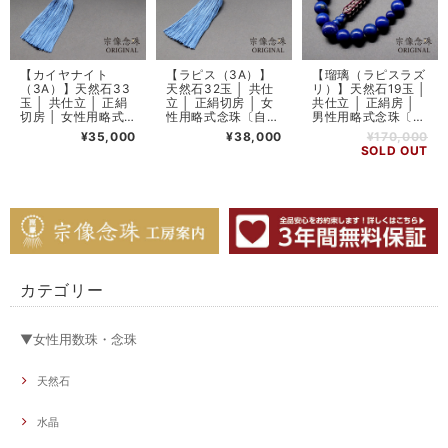
【カイヤナイト
【ラピス（3A）】
【瑠璃（ラピスラズ
（3A）】天然石33
天然石32玉 │ 共仕
リ）】天然石19玉 │
玉 │ 共仕立 │ 正絹
立 │ 正絹切房 │ 女
共仕立 │ 正絹房 │
切房 │ 女性用略式
性用略式念珠〔自社
男性用略式念珠〔自
念珠〔自社工房製作
工房製作数珠〕
社工房製作数珠〕
¥35,000
¥38,000
¥170,000
数珠〕
SOLD OUT
カテゴリー
▼女性用数珠・念珠
天然石
水晶