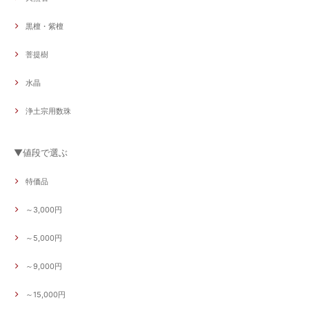
黒檀・紫檀
菩提樹
水晶
浄土宗用数珠
▼値段で選ぶ
特価品
～3,000円
～5,000円
～9,000円
～15,000円