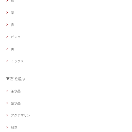
緑
茶
青
ピンク
黄
ミックス
▼石で選ぶ
茶水晶
紫水晶
アクアマリン
翡翠