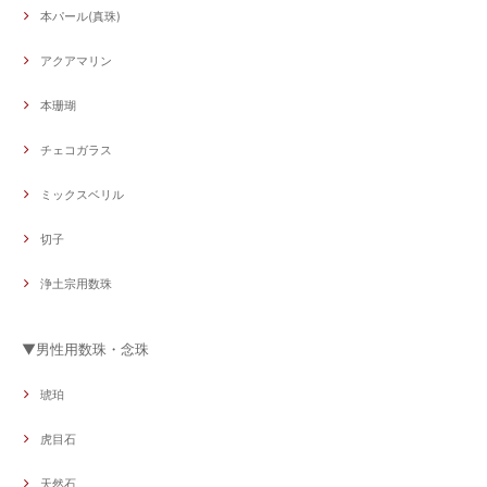
本パール(真珠)
アクアマリン
本珊瑚
チェコガラス
ミックスベリル
切子
浄土宗用数珠
▼男性用数珠・念珠
琥珀
虎目石
天然石