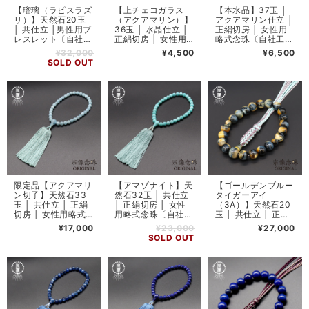
【瑠璃（ラピスラズ
【上チェコガラス
【本水晶】37玉 │
リ）】天然石20玉
（アクアマリン）】
アクアマリン仕立 │
│ 共仕立 │男性用ブ
36玉 │ 水晶仕立 │
正絹切房 │ 女性用
レスレット〔自社工
正絹切房 │ 女性用
略式念珠〔自社工房
房製作数珠〕
略式念珠
製作数珠〕
¥32,000
¥4,500
¥6,500
SOLD OUT
限定品【アクアマリ
【アマゾナイト】天
【ゴールデンブルー
ン切子】天然石33
然石32玉 │ 共仕立
タイガーアイ
玉 │ 共仕立 │ 正絹
│ 正絹切房 │ 女性
（3A）】天然石20
切房 │ 女性用略式
用略式念珠〔自社工
玉 │ 共仕立 │ 正絹
念珠
房製作数珠〕
房 │ 男性用略式念
¥17,000
¥23,000
¥27,000
珠〔自社工房製作数
SOLD OUT
珠〕