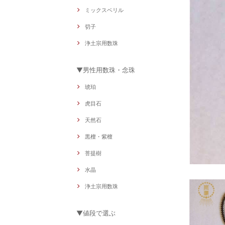
ミックスベリル
切子
浄土宗用数珠
▼男性用数珠・念珠
琥珀
虎目石
天然石
黒檀・紫檀
菩提樹
水晶
浄土宗用数珠
▼値段で選ぶ