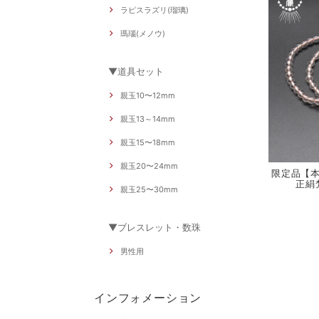
ラピスラズリ(瑠璃)
瑪瑙(メノウ)
▼道具セット
親玉10〜12mm
親玉13～14mm
親玉15〜18mm
親玉20〜24mm
限定品【本
正絹
親玉25〜30mm
▼ブレスレット・数珠
男性用
インフォメーション