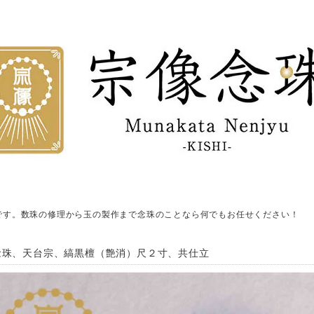
です。数珠の修理から玉の製作まで念珠のことなら何でもお任せください！
念珠、天台宗、縞黒檀（艶消）尺２寸、共仕立