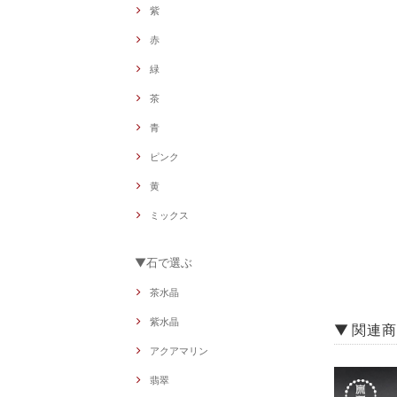
紫
赤
緑
茶
青
ピンク
黄
ミックス
▼石で選ぶ
茶水晶
紫水晶
▼ 関連
アクアマリン
翡翠