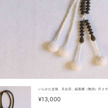
いらかた念珠、天台宗、縞黒檀（艶消）尺２
¥13,000