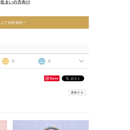
お住まいの方向け
円以上で送料無料＊
0
0
Save
通報する