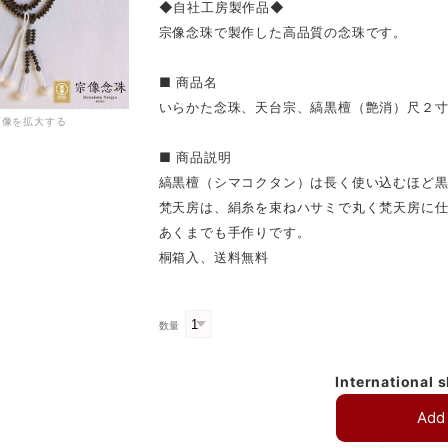
◆自社工房製作品◆
宗像念珠で製作した高品質の念珠です。
■ 商品名
いらかた念珠、天台宗、縞黒檀（艶消）尺２
画像を拡大する
■ 商品説明
縞黒檀（シマコクタン）は長く使い込むほど
梵天房は、絹糸を束ねハサミで丸く梵天房に
あくまでも手作りです。
桐箱入、送料無料
数量
International 
Add 