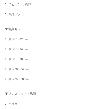
ラピスラズリ(瑠璃)
瑪瑙(メノウ)
▼道具セット
親玉10〜12mm
親玉13～14mm
親玉15〜18mm
親玉20〜24mm
親玉25〜30mm
▼ブレスレット・数珠
男性用