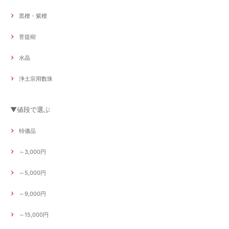
黒檀・紫檀
菩提樹
水晶
浄土宗用数珠
▼値段で選ぶ
特価品
～3,000円
～5,000円
～9,000円
～15,000円