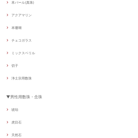
本パール(真珠)
アクアマリン
本珊瑚
チェコガラス
ミックスベリル
切子
浄土宗用数珠
▼男性用数珠・念珠
琥珀
虎目石
天然石