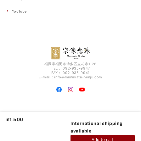
YouTube
福岡県福岡市博多区立花寺1-26
TEL： 092-935-9947
FAX： 092-935-9941
E-mail：
info@munakata-nenju.com
福岡の念珠工房【宗像念珠】 - ONLINE SHOP - |
プライバシーポリシー
|
特定
¥1,500
商取引法に基づく表記
International shipping
available
ショップに質問する
Add to cart