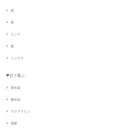
茶
青
ピンク
黄
ミックス
▼石で選ぶ
茶水晶
紫水晶
アクアマリン
翡翠