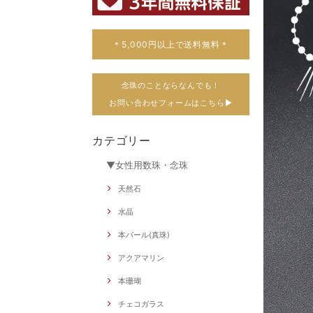
＊5,000円以上で送料無料＊
念珠のことならなんでも！
お問い合わせフォームはこちら▶
カテゴリー
▼女性用数珠・念珠
天然石
水晶
本パール(真珠)
アクアマリン
本珊瑚
チェコガラス