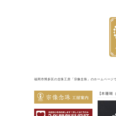
福岡市博多区の念珠工房「宗像念珠」のホームページ
【本珊瑚（