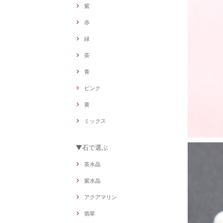
紫
赤
緑
茶
青
ピンク
黄
ミックス
▼石で選ぶ
茶水晶
紫水晶
アクアマリン
翡翠