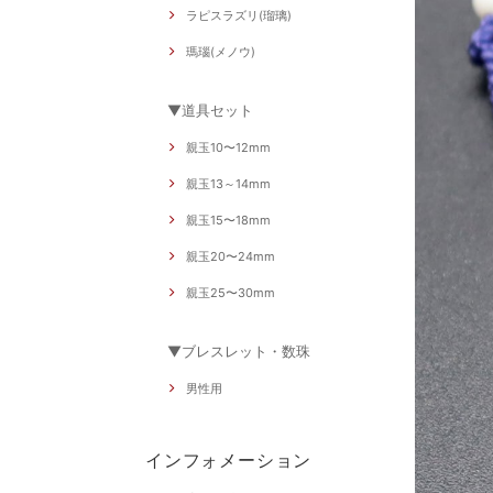
ラピスラズリ(瑠璃)
瑪瑙(メノウ)
▼道具セット
親玉10〜12mm
親玉13～14mm
親玉15〜18mm
親玉20〜24mm
親玉25〜30mm
▼ブレスレット・数珠
男性用
インフォメーション