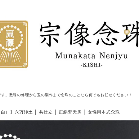
です。数珠の修理から玉の製作まで念珠のことなら何でもお任せください！
白）】六万浄土 │ 共仕立 │ 正絹梵天房 │ 女性用本式念珠