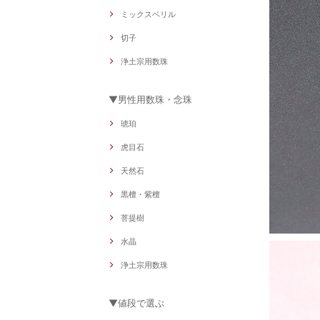
ミックスベリル
切子
浄土宗用数珠
▼男性用数珠・念珠
琥珀
虎目石
天然石
黒檀・紫檀
菩提樹
水晶
浄土宗用数珠
▼値段で選ぶ