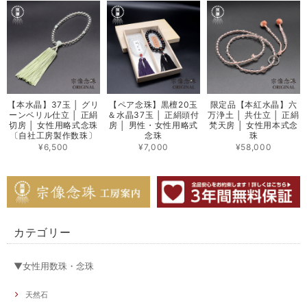
【本水晶】37玉 │ グリ
【ペア念珠】黒檀20玉
限定品【本紅水晶】六
ーンベリル仕立 │ 正絹
＆水晶37玉 │ 正絹頭付
万浄土 │ 共仕立 │ 正絹
切房 │ 女性用略式念珠
房 │ 男性・女性用略式
梵天房 │ 女性用本式念
〔自社工房製作数珠〕
念珠
珠
¥6,500
¥7,000
¥58,000
カテゴリー
▼女性用数珠・念珠
天然石