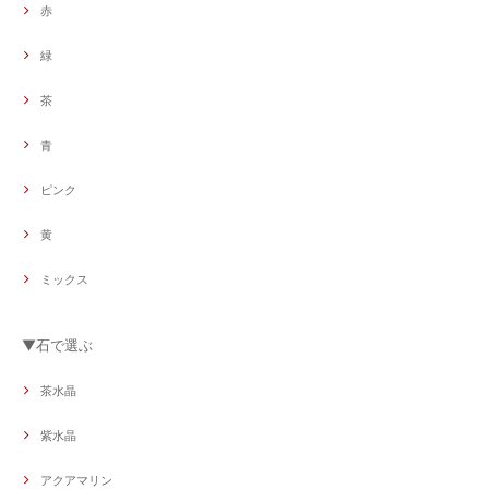
赤
緑
茶
青
ピンク
黄
ミックス
▼石で選ぶ
茶水晶
紫水晶
アクアマリン