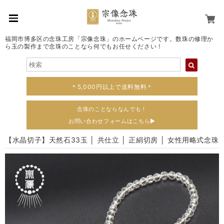
福岡市博多区の念珠工房「宗像念珠」のホームページです。数珠の修理か
ら玉の製作まで念珠のことなら何でもお任せください！
＊5,000円以上で送料無料＊
念珠のことならなんでも！
お問い合わせフォームはこちら▶
【水晶切子】天然石33玉 │ 共仕立 │ 正絹切房 │ 女性用略式念珠