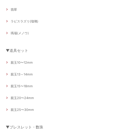
翡翠
ラピスラズリ(瑠璃)
瑪瑙(メノウ)
▼道具セット
親玉10〜12mm
親玉13～14mm
親玉15〜18mm
親玉20〜24mm
親玉25〜30mm
▼ブレスレット・数珠