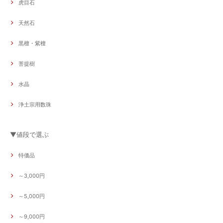
虎目石
天然石
黒檀・紫檀
菩提樹
水晶
浄土宗用数珠
▼値段で選ぶ
特価品
～3,000円
～5,000円
～9,000円