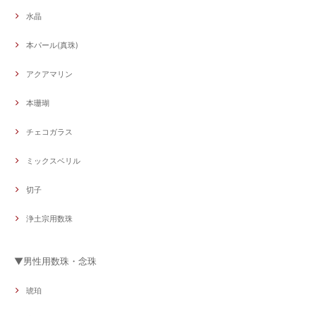
水晶
本パール(真珠)
アクアマリン
本珊瑚
チェコガラス
ミックスベリル
切子
浄土宗用数珠
▼男性用数珠・念珠
琥珀