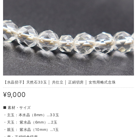
【水晶切子】天然石33玉 │ 共仕立 │ 正絹切房 │ 女性用略式念珠
¥9,000
■ 素材・サイズ
・主玉：本水晶（8mm）…33玉
・天玉： 紫水晶（6mm）…2玉
・親玉： 紫水晶（10mm）…1玉
・房：正絹紺色切房